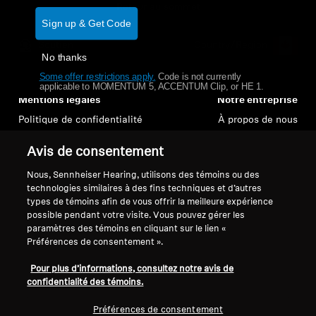
Barres de son et caissons de graves AMBEO
Retour au sommet
Sign up & Get Code
Découvrez AMBEO
Soutien
Country/Region
No thanks
Some offer restrictions apply.
​
Code is not currently
Pièces et accessoires AMBEO
applicable to MOMENTUM 5, ACCENTUM Clip, or HE 1.
Mentions légales
Notre entreprise
Politique de confidentialité
À propos de nous
globale
Explorer
Carrière chez Sonova
Avis de consentement
Politique de communication des
Personnes-ressources
consommateurs
pour les médias
À propos de nous
Nous, Sennheiser Hearing, utilisons des témoins ou des
Conditions générales
Salle de presse
technologies similaires à des fins techniques et d’autres
types de témoins afin de vous offrir la meilleure expérience
Politique de divulgation
Innovations
possible pendant votre visite. Vous pouvez gérer les
coordonnée des vulnérabilités
paramètres des témoins en cliquant sur le lien «
Conditions de garantie pour les
Préférences de consentement ».
Espace sonore
consommateurs canadiens
Pour plus d’informations, consultez notre avis de
confidentialité des témoins.
Soutien
Préférences de consentement