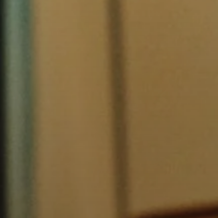
Barres de son et caissons de graves AMBEO
Découvrez AMBEO
Pièces et accessoires AMBEO
Explorer
À propos de nous
Innovations
Espace sonore
Soutien