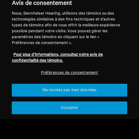
Avis de consentement
son Sennheiser puissant et équilibré jusqu’à 30
mètres de distance avec un confort maximal,
Nous, Sennheiser Hearing, utilisons des témoins ou des
faisant de chaque film, jeu et spectacle un
technologies similaires à des fins techniques et d’autres
types de témoins afin de vous offrir la meilleure expérience
événement cinématographique personnalisé.
possible pendant votre visite. Vous pouvez gérer les
paramètres des témoins en cliquant sur le lien «
Préférences de consentement ».
Casques TV circum-
Pour plus d’informations, consultez notre avis de
confidentialité des témoins.
auriculaires
Préférences de consentement
Filtrer
Ne vendez pas mes données
Accepter