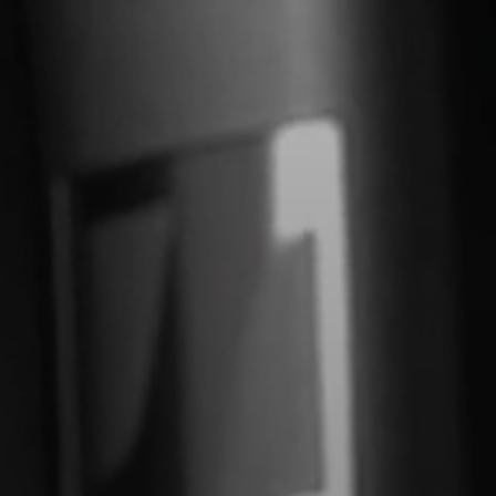
Barres de son et caissons de graves AMBEO
Découvrez AMBEO
Pièces et accessoires AMBEO
Explorer
À propos de nous
Innovations
Espace sonore
Soutien