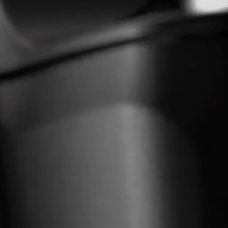
Pièces et accessoires pour écouteurs
Audition
L'audition par catégorie
Écouteurs télévisés
Ressources auditives
Pièces et accessoires d’origine pour l’audition
Barres de son