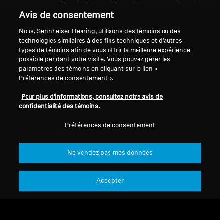
vous permettant de profiter d'un son riche et
détaillé. Ils sont non seulement élégants, mais
Avis de consentement
aussi extrêmement confortables à porter.
Nous, Sennheiser Hearing, utilisons des témoins ou des
Apprenez-en davantage sur nos écouteurs
technologies similaires à des fins techniques et d’autres
circum-auriculaires et préparez-vous au son
types de témoins afin de vous offrir la meilleure expérience
possible pendant votre visite. Vous pouvez gérer les
légendaire de Sennheiser.
paramètres des témoins en cliquant sur le lien «
Préférences de consentement ».
Pour plus d’informations, consultez notre avis de
Casques d’écoute circum-
confidentialité des témoins.
Préférences de consentement
auriculaires
Ne vendez pas mes données
Filtrer
Accepter