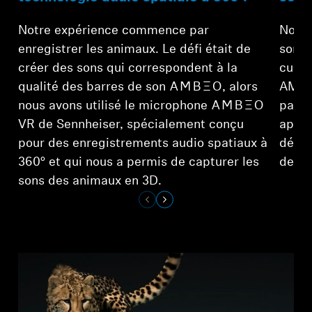
Notre expérience commence par
Nous 
enregistrer les animaux. Le défi était de
sonor
créer des sons qui correspondent à la
curio
qualité des barres de son -AMBEO-, alors
AMBEO
nous avons utilisé le microphone -AMBEO-
paysa
VR de Sennheiser, spécialement conçu
appar
pour des enregistrements audio spatiaux à
décle
360° et qui nous a permis de capturer les
des a
sons des animaux en 3D.