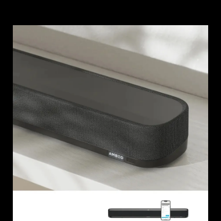
Barres de son et caissons de graves AMBEO
Découvrez AMBEO
Pièces et accessoires AMBEO
Explorer
À propos de nous
Innovations
Espace sonore
Soutien