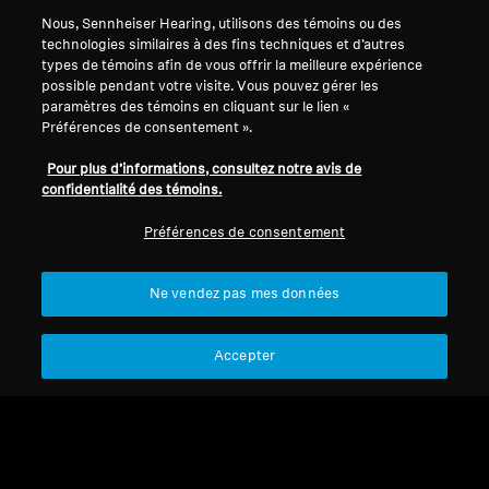
Soutien
Country/Region
Nous, Sennheiser Hearing, utilisons des témoins ou des
technologies similaires à des fins techniques et d’autres
types de témoins afin de vous offrir la meilleure expérience
possible pendant votre visite. Vous pouvez gérer les
Mentions légales
Notre entreprise
paramètres des témoins en cliquant sur le lien «
Politique de confidentialité
À propos de nous
Préférences de consentement ».
globale
Carrière chez Sonova
Pour plus d’informations, consultez notre avis de
Politique de communication des
Personnes-ressources
confidentialité des témoins.
consommateurs
pour les médias
Conditions générales
Salle de presse
Préférences de consentement
Politique de divulgation
coordonnée des vulnérabilités
Ne vendez pas mes données
Conditions de garantie pour les
consommateurs canadiens
Accepter
Mentions légales
Paramètres des cookies
© 2026 Sonova Consumer Hearing GmbH