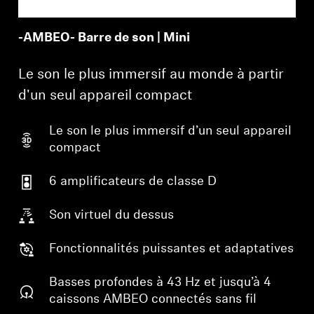
Obtenir de l’aide
-AMBEO- Barre de son | Mini
Garantie et service
Le son le plus immersif au monde à partir
d'un seul appareil compact
Soutien technique du produit
Le son le plus immersif d’un seul appareil
Professionnelle
compact
6 amplificateurs de classe D
Son virtuel du dessus
Fonctionnalités puissantes et adaptatives
Basses profondes à 43 Hz et jusqu’à 4
caissons AMBEO connectés sans fil