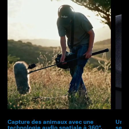
Capture des animaux avec une
Un s
technologie audio spatiale à 360°.
seul 