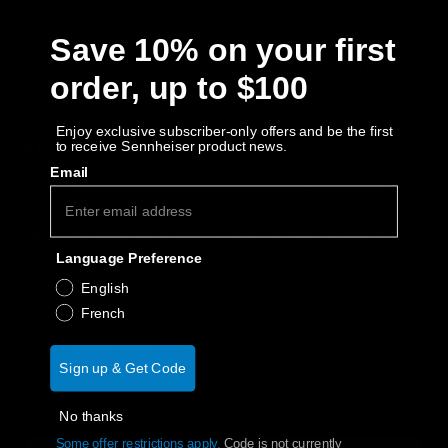
Auto-étalonnage automatisé
Save 10% on your first
Plage de basses fréquences parfaite de
order, up to $100
27 à 80 Hz
Enjoy exclusive subscriber-only offers and be the first
Options de connectivité multiples
to receive Sennheiser product news.
Email
Technologie avancée multi-sub array
(jusqu’à 4 caissons peuvent être
connectés sans fil aux Ambeo Soundbars
Language Preference
Mini et Plus, et une connexion filaire à
l’Ambeo Soundbar Max est possible)
English
French
En savoir plus
Sign up & Get Code
No thanks
Some offer restrictions apply.
​
Code is not currently