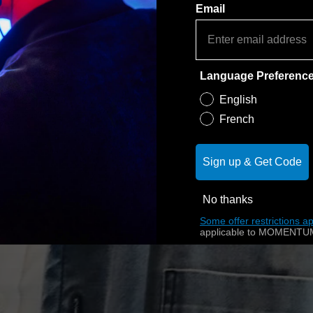
Email
Language Preferenc
English
French
Sign up & Get Code
No thanks
Some offer restrictions ap
applicable to MOMENTUM