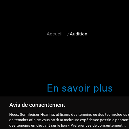
Accueil
Audition
En savoir plus
Bienvenue dans votre destination p
Avis de consentement
de qualité professionnelle. Que v
Nous, Sennheiser Hearing, utilisons des témoins ou des technologies s
passionné d’audio qui exige une s
de témoins afin de vous offrir la meilleure expérience possible pendan
des témoins en cliquant sur le lien « Préférences de consentement ».
bruyants, cette collection a été c