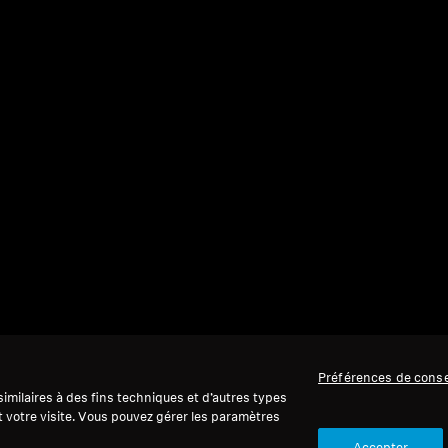
our un son cristallin, personnalisé et une protection 
Préférences de cons
ous soyez un cinéphile avec des besoins d’écoute uniq
imilaires à des fins techniques et d’autres types
écurité sonore haute fidélité dans des environnements
t votre visite. Vous pouvez gérer les paramètres
onçue pour votre expérience auditive ultime.