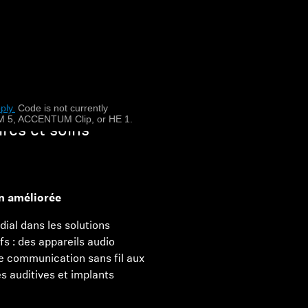
ppareils auditifs,
ply.
​
Code is not currently
 5, ACCENTUM Clip, or HE 1.
res et soins
on améliorée
ial dans les solutions
fs : des appareils audio
e communication sans fil aux
es auditives et implants