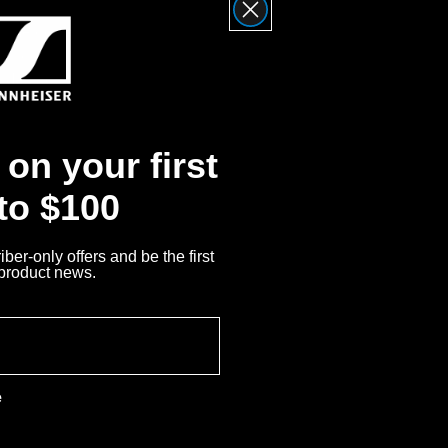
ofessionnelles telles que les
s de conférence, les
 en continu et les systèmes
e des activités de Sennheiser
l’activité avec les appareils
e par Sonova AG sous licence
on your first
 to $100
ber-only offers and be the first
 product news.
e