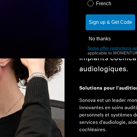
French
Sign up & Get Code
Groupe Sonova
No thanks
Groupe Sonova – a
Some offer restrictions ap
applicable to MOMENTUM
implants cochléai
audiologiques.
Solutions pour l’auditi
Sonova est un leader mond
innovantes en soins auditi
personnels et systèmes d
services d’audiologie, aid
cochléaires.