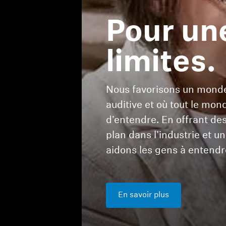
Pour un
limites.
Nous favorisons un monde o
auditive et où tout le mon
d’entendre. En offrant d
plan dans l’industrie et u
aidons les gens à entendr
En savoir plus