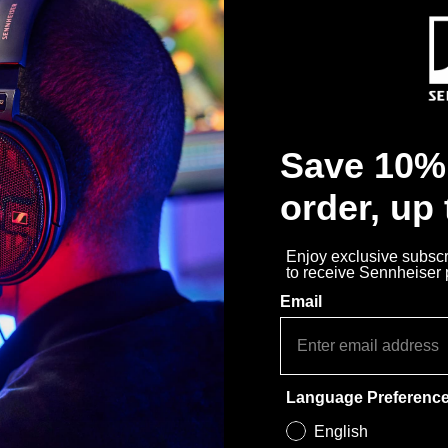
que les solutions audio pr
microphones, les système
technologies de diffusion
de surveillance font parti
electronic GmbH & Co. KG, 
grand public est exploité
de Sennheiser.
Save 10% 
order, up
Enjoy exclusive subscri
to receive Sennheiser
Email
Language Preferenc
English