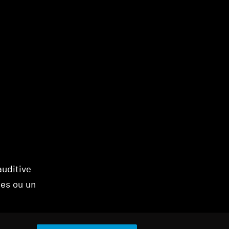
auditive
ues ou un