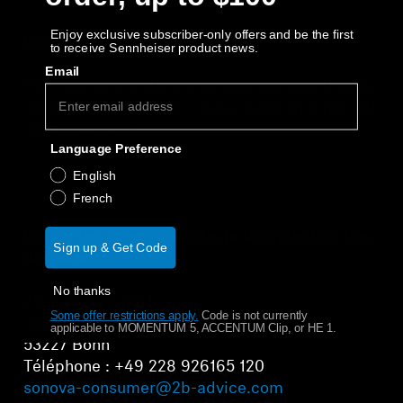
Dre Mirka Sagemann
Barres de son et caissons de graves AMBEO
Enjoy exclusive subscriber-only offers and be the first
Contact
to receive Sennheiser product news.
Découvrez AMBEO
Email
Pour toutes les questions liées aux produits ou
Pièces et accessoires AMBEO
services, utilisez notre clavardage en direct ou
suivez ce lien :
Language Preference
ca.sennheiser-hearing.com/pages/support
Explorer
English
French
À propos de nous
Contactez le responsable de la protection des
Sign up & Get Code
données
Innovations
No thanks
2B Advice GmbH
Espace sonore
Some offer restrictions apply.
​
Code is not currently
Joseph-Schumpeter-Allee 25
applicable to MOMENTUM 5, ACCENTUM Clip, or HE 1.
53227 Bonn
Téléphone : +49 228 926165 120
sonova-consumer@2b-advice.com
Soutien