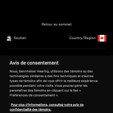
Obtenir de l’aide
Garantie et service
Retour au sommet
Soutien technique du produit
Soutien
Country/Region
Professionnelle
Mentions légales
Notre entreprise
Avis de consentement
Politique de confidentialité
À propos de nous
globale
Carrière chez Sonova
Nous, Sennheiser Hearing, utilisons des témoins ou des
technologies similaires à des fins techniques et d’autres
Politique de communication des
Personnes-ressources
types de témoins afin de vous offrir la meilleure expérience
consommateurs
pour les médias
possible pendant votre visite. Vous pouvez gérer les
Conditions générales
Salle de presse
paramètres des témoins en cliquant sur le lien «
Politique de divulgation
Préférences de consentement ».
coordonnée des vulnérabilités
Pour plus d’informations, consultez notre avis de
Conditions de garantie pour les
confidentialité des témoins.