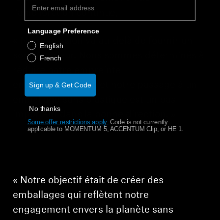
l’amélioration continue,
Language Preference
« Notre mission va au-delà de fournir un
English
son supérieur. Nous sommes déterminés à
French
réduire notre empreinte
environnementale, et notre passage à un
Sign up & Get Code
emballage sans plastique est un pas
No thanks
important dans la bonne direction. »
Some offer restrictions apply.
​
Code is not currently
applicable to MOMENTUM 5, ACCENTUM Clip, or HE 1.
« Notre objectif était de créer des
emballages qui reflètent notre
engagement envers la planète sans