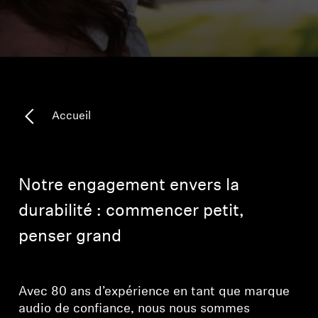
Pièces et accessoires pour écouteurs
Audition
Accueil
L'audition par catégorie
Écouteurs télévisés
Notre engagement envers la
Ressources auditives
durabilité : commencer petit,
Pièces et accessoires d’origine pour l’audition
penser grand
Barres de son
Avec 80 ans d’expérience en tant que marque
audio de confiance, nous nous sommes