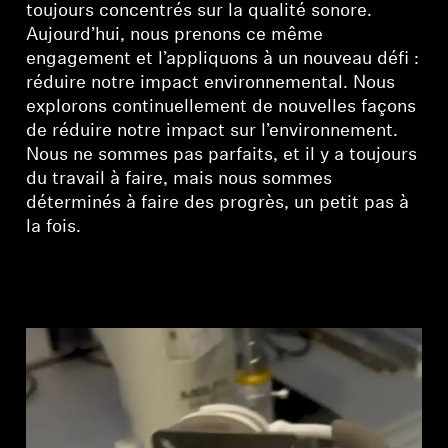
Barres de son et caissons de graves AMBEO
toujours concentrés sur la qualité sonore.
Aujourd’hui, nous prenons ce même
engagement et l’appliquons à un nouveau défi :
Découvrez AMBEO
réduire notre impact environnemental. Nous
explorons continuellement de nouvelles façons
Pièces et accessoires AMBEO
de réduire notre impact sur l’environnement.
Nous ne sommes pas parfaits, et il y a toujours
du travail à faire, mais nous sommes
Explorer
déterminés à faire des progrès, un petit pas à
la fois.
À propos de nous
Innovations
Espace sonore
Soutien