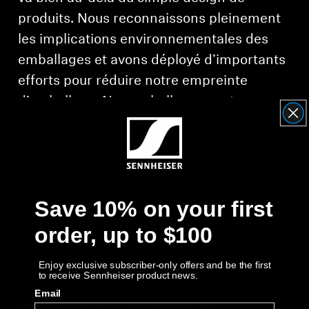
produits. Nous reconnaissons pleinement
les implications environnementales des
emballages et avons déployé d’importants
efforts pour réduire notre empreinte
d’emballage. Nos emballages sont
maintenant sans plastique sur nos
produits les plus récents. De plus, nous
avons réduit la taille globale de l’emballage
de nos derniers produits True Wireless de
Save 10% on your first
42%.
order, up to $100
Frank Foppe, gestionnaire principal de
produit pour les écouteurs premium, joue
Enjoy exclusive subscriber-only offers and be the first
to receive Sennheiser product news.
un rôle clé dans notre engagement envers
Email
la durabilité et la promotion de