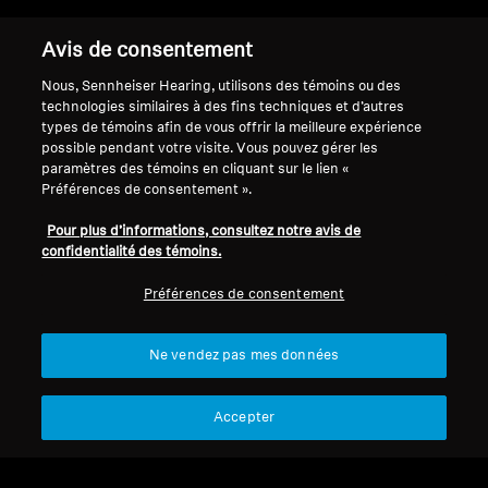
Avis de consentement
Retour au sommet
Nous, Sennheiser Hearing, utilisons des témoins ou des
technologies similaires à des fins techniques et d’autres
types de témoins afin de vous offrir la meilleure expérience
Soutien
Country/Region
possible pendant votre visite. Vous pouvez gérer les
paramètres des témoins en cliquant sur le lien «
Préférences de consentement ».
Mentions légales
Notre entreprise
Pour plus d’informations, consultez notre avis de
Politique de confidentialité
À propos de nous
confidentialité des témoins.
globale
Carrière chez Sonova
Préférences de consentement
Politique de communication des
Personnes-ressources
consommateurs
pour les médias
Conditions générales
Salle de presse
Ne vendez pas mes données
Politique de divulgation
coordonnée des vulnérabilités
Accepter
Conditions de garantie pour les
consommateurs canadiens