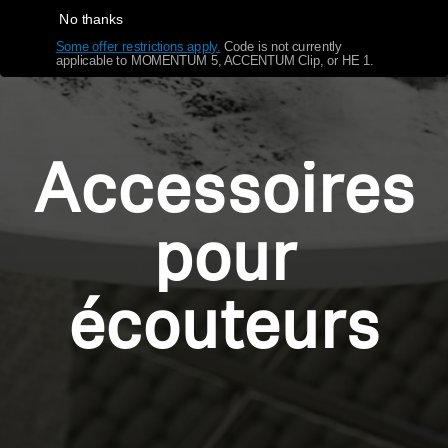
No thanks
Obtenir de l’aide
Some offer restrictions apply.
​
Code is not currently
applicable to MOMENTUM 5, ACCENTUM Clip, or HE 1.
Garantie et service
Soutien technique du produit
Accessoires
Professionnelle
pour
écouteurs