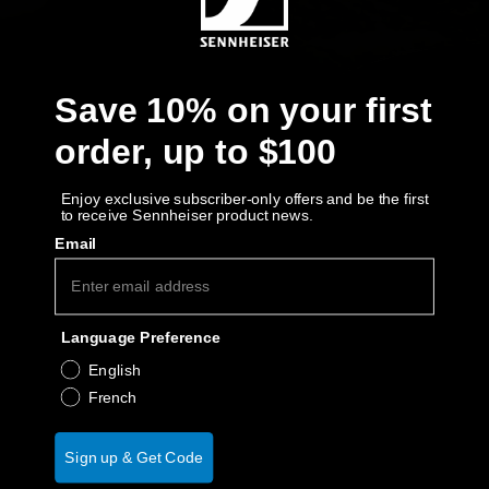
Barres de son et caissons de graves AMBEO
Découvrez AMBEO
Save 10% on your first
Pièces et accessoires AMBEO
order, up to $100
Enjoy exclusive subscriber-only offers and be the first
Explorer
to receive Sennheiser product news.
Email
À propos de nous
Innovations
Language Preference
English
Espace sonore
French
Sign up & Get Code
Soutien